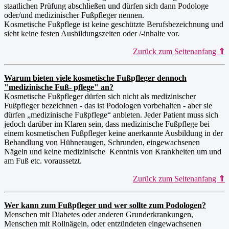
staatlichen Prüfung abschließen und dürfen sich dann Podologe
oder/und medizinischer Fußpfleger nennen.
Kosmetische Fußpflege ist keine geschützte Berufsbezeichnung und
sieht keine festen Ausbildungszeiten oder /-inhalte vor.
Zurück zum Seitenanfang
⇑
Warum bieten viele kosmetische Fuß
p
fle
g
er dennoch
"medizinische Fuß-
p
fle
g
e" an?
Kosmetische Fußpfleger dürfen sich nicht als medizinischer
Fußpfleger bezeichnen - das ist Podologen vorbehalten - aber sie
dürfen „medizinische Fußpflege“ anbieten. Jeder Patient muss sich
jedoch darüber im Klaren sein, dass medizinische Fußpflege bei
einem kosmetischen Fußpfleger keine anerkannte Ausbildung in der
Behandlung von Hühneraugen, Schrunden, eingewachsenen
Nägeln und keine medizinische Kenntnis von Krankheiten um und
am Fuß etc. voraussetzt.
Zurück zum Seitenanfang
⇑
Wer kann zum Fuß
p
fle
g
er und wer sollte zum Podolo
g
en?
Menschen mit Diabetes oder anderen Grunderkrankungen,
Menschen mit Rollnägeln, oder entzündeten eingewachsenen