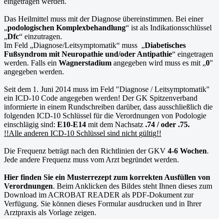
eingetragen werden.
Das Heilmittel muss mit der Diagnose übereinstimmen. Bei einer
„
podologischen Komplexbehandlung
“ ist als Indikationsschlüssel
„
Dfc
“ einzutragen.
Im Feld „Diagnose/Leitsymptomatik“ muss „
Diabetisches
Fußsyndrom mit Neuropathie und/oder Antipathie
“ eingetragen
werden. Falls ein
Wagnerstadium
angegeben wird muss es mit „
0
"
angegeben werden.
Seit dem 1. Juni 2014 muss im Feld "Diagnose / Leitsymptomatik"
ein ICD-10 Code angegeben werden! Der GK Spitzenverband
informierte in einem Rundschreiben darüber, dass ausschließlich die
folgenden ICD-10 Schlüssel für die Verordnungen von Podologie
einschlägig sind:
E10-E14
mit dem Nachsatz
.74 / oder .75.
!!Alle anderen ICD-10 Schlüssel sind nicht
g
ülti
g
!!
Die Frequenz beträgt nach den Richtlinien der GKV
4-6 Wochen
.
Jede andere Frequenz muss vom Arzt begründet werden.
Hier finden Sie ein Musterrezept zum korrekten Ausfüllen von
Verordnungen
. Beim Anklicken des Bildes steht Ihnen dieses zum
Download im ACROBAT READER als PDF-Dokument zur
Verfügung. Sie können dieses Formular ausdrucken und in Ihrer
Arztpraxis als Vorlage zeigen.