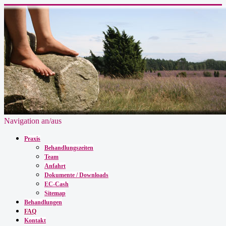
Navigation an/aus
Praxis
Behandlungszeiten
Team
Anfahrt
Dokumente / Downloads
EC-Cash
Sitemap
Behandlungen
FAQ
Kontakt