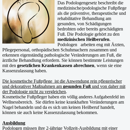
Das Podologengesetz beschreibt die
medizinische/podologische Fußpflege
als die präventive, therapeutische und
rehabilitative Behandlung am
gesunden, von Schädigungen
bedrohten oder bereits geschädigten
Fuß. Die Podologie gehört zu den
medizinischen Heilberufen
.
Podologen arbeiten eng mit Ärzten,
Pflegepersonal, orthopädischen Schuhmachern zusammen und
erkennen eigenständig pathologische Veränderungen am Fuß, die
ärztliche Behandlung erfordern. Sie können bestimmte Leistungen
mit den
gesetzlichen Krankenkassen abrechnen
, wenn sie eine
Kassenzulassung haben.
Die kosmetische Fuß
p
fle
g
e ist die Anwendung rein
p
fle
g
erischer
und dekorativer Maßnahmen am
g
esunden Fuß
und von daher mit
der Podolo
g
ie nicht zu vergleichen
.
Kosmetische Fußpfleger haben ein völlig anderes Aufgabenfeld im
Wellnessbereich. Sie dürfen keine krankhaften Veränderungen am
Nagel behandeln und da es sich um keinen Heilberuf handelt,
können sie auch keine Kassenzulassung bekommen.
Ausbildun
g
Podologen müssen ihre 2-jährige Vollzeit-Ausbildung mit einer