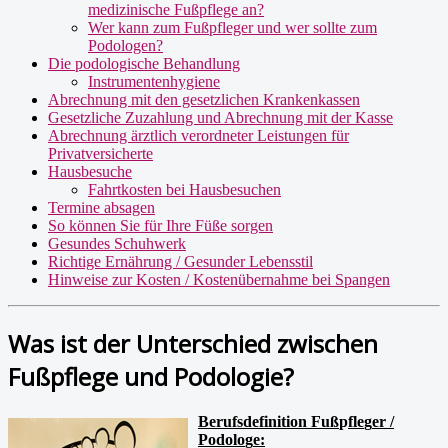
medizinische Fußpflege an?
Wer kann zum Fußpfleger und wer sollte zum
Podologen?
Die podologische Behandlung
Instrumentenhygiene
Abrechnung mit den gesetzlichen Krankenkassen
Gesetzliche Zuzahlung und Abrechnung mit der Kasse
Abrechnung ärztlich verordneter Leistungen für
Privatversicherte
Hausbesuche
Fahrtkosten bei Hausbesuchen
Termine absagen
So können Sie für Ihre Füße sorgen
Gesundes Schuhwerk
Richtige Ernährung / Gesunder Lebensstil
Hinweise zur Kosten / Kostenübernahme bei Spangen
Was ist der Unterschied zwischen
Fußpflege und Podologie?
Berufsdefinition Fuß
p
fle
g
er /
Podolo
g
e: