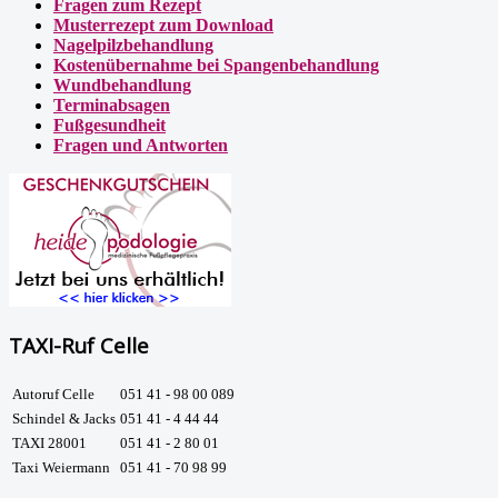
Fragen zum Rezept
Musterrezept zum Download
Nagelpilzbehandlung
Kostenübernahme bei Spangenbehandlung
Wundbehandlung
Terminabsagen
Fußgesundheit
Fragen und Antworten
TAXI-Ruf Celle
Autoruf Celle
051 41 - 98 00 089
Schindel & Jacks
051 41 - 4 44 44
TAXI 28001
051 41 - 2 80 01
Taxi Weiermann
051 41 - 70 98 99