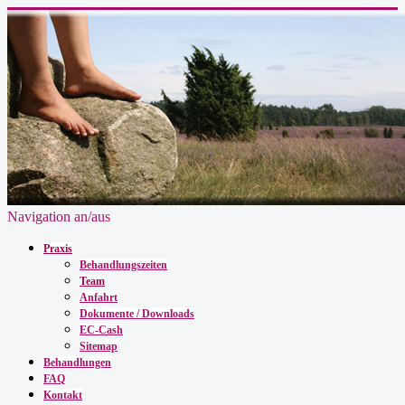
Navigation an/aus
Praxis
Behandlungszeiten
Team
Anfahrt
Dokumente / Downloads
EC-Cash
Sitemap
Behandlungen
FAQ
Kontakt