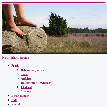
Navigation an/aus
Praxis
Behandlungszeiten
Team
Anfahrt
Dokumente / Downloads
EC-Cash
Sitemap
Behandlungen
FAQ
Kontakt