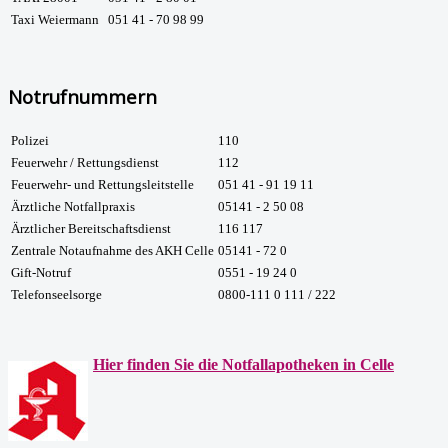
Taxi Weiermann
051 41 - 70 98 99
Notrufnummern
Polizei
110
Feuerwehr / Rettungsdienst
112
Feuerwehr- und Rettungsleitstelle
051 41 - 91 19 11
Ärztliche Notfallpraxis
05141 - 2 50 08
Ärztlicher Bereitschaftsdienst
116 117
Zentrale Notaufnahme des AKH Celle
05141 - 72 0
Gift-Notruf
0551 - 19 24 0
Telefonseelsorge
0800-111 0 111 / 222
Hier finden Sie die Notfallapotheken in Celle