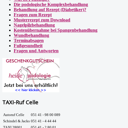
Die podologische Komplexbehandlung
Behandlung auf Rezept (Diabetiker)?
Fragen zum Rezept
Musterrezept zum Download
Nagelpilzbehandlung
Kostenübernahme bei Spangenbehandlung
Wundbehandlung
Terminabsagen
Fußgesundheit
Fragen und Antworten
TAXI-Ruf Celle
Autoruf Celle
051 41 - 98 00 089
Schindel & Jacks
051 41 - 4 44 44
TAXI 28001
051 41 - 2 80 01